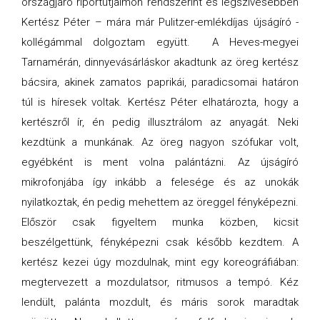
országjáró riportútjaimon rendszerint és legszívesebben
Kertész Péter – mára már Pulitzer-emlékdíjas újságíró -
kollégámmal dolgoztam együtt. A Heves-megyei
Tarnamérán, dinnyevásárláskor akadtunk az öreg kertész
bácsira, akinek zamatos paprikái, paradicsomai határon
túl is híresek voltak. Kertész Péter elhatározta, hogy a
kertészről ír, én pedig illusztrálom az anyagát. Neki
kezdtünk a munkának. Az öreg nagyon szófukar volt,
egyébként is ment volna palántázni. Az újságíró
mikrofonjába így inkább a felesége és az unokák
nyilatkoztak, én pedig mehettem az öreggel fényképezni.
Először csak figyeltem munka közben, kicsit
beszélgettünk, fényképezni csak később kezdtem. A
kertész kezei úgy mozdulnak, mint egy koreográfiában:
megtervezett a mozdulatsor, ritmusos a tempó. Kéz
lendült, palánta mozdult, és máris sorok maradtak