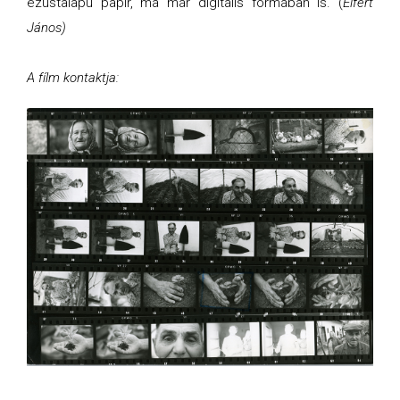
ezüstalapú papír, ma már digitális formában is. (
Eifert
János)
A fílm kontaktja: