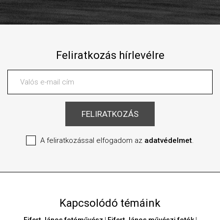
Feliratkozás hírlevélre
A feliratkozással elfogadom az
adatvédelmet
.
Kapcsolódó témáink
Eifert János fotóművész
|
Eifert János művészi fotók
|