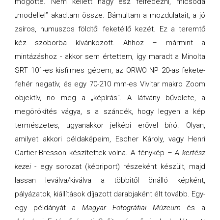
mögötte. Nem kellett nagy ész felfedezni, micsoda
„modellel” akadtam össze. Bámultam a mozdulatait, a jó
zsíros, humuszos földtől feketéllő kezét. Ez a teremtő
kéz szoborba kívánkozott. Ahhoz – mármint a
mintázáshoz - akkor sem értettem, így maradt a Minolta
SRT 101-es kisfilmes gépem, az ORWO NP 20-as fekete-
fehér negatív, és egy 70-210 mm-es Vivitar makro Zoom
objektív, no meg a „képírás". A látvány bűvölete, a
megörökítés vágya, s a szándék, hogy legyen a kép
természetes, ugyanakkor jelképi erővel bíró. Olyan,
amilyet akkori példaképeim, Escher Károly, vagy Henri
Cartier-Bresson készítettek volna. A fénykép –
A kertész
kezei
- egy sorozat (képriport) részeként készült, majd
lassan leválva/kiválva a többitől önálló képként,
pályázatok, kiállítások díjazott darabjaként élt tovább. Egy-
egy példányát a
Magyar Fotográfiai Múzeum
és a