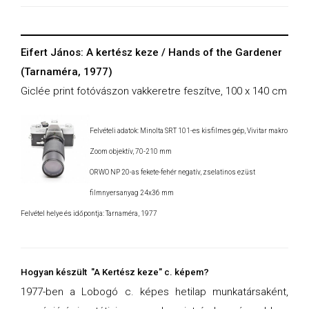
Eifert János: A kertész keze / Hands of the Gardener
(Tarnaméra, 1977)
Giclée print fotóvászon vakkeretre feszítve, 100 x 140 cm
Felvételi adatok: Minolta SRT 101-es kisfilmes gép, Vivitar makro
Zoom objektív, 70-210 mm
ORWO NP 20-as fekete-fehér negatív, zselatinos ezüst
filmnyersanyag 24x36 mm
Felvétel helye és időpontja: Tarnaméra, 1977
Hogyan készült "
A Kertész keze" c. képem?
1977-ben a Lobogó c. képes hetilap munkatársaként,