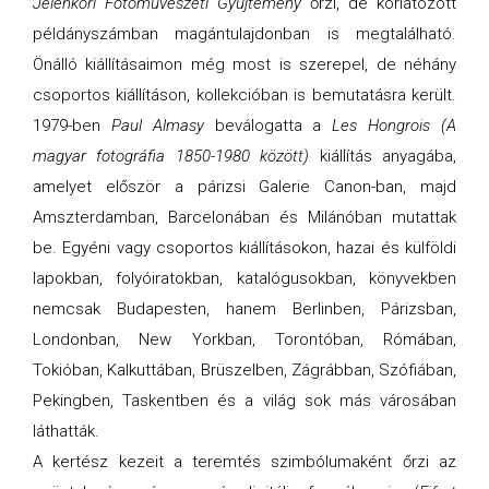
Jelenkori Fotóművészeti
Gyűjtemény
őrzi, de korlátozott
példányszámban magántulajdonban is megtalálható.
Önálló kiállításaimon még most is szerepel, de néhány
csoportos kiállításon, kollekcióban is bemutatásra került.
1979-ben
Paul Almasy
beválogatta a
Les Hongrois (A
magyar fotográfia 1850-1980 között)
kiállítás anyagába,
amelyet először a párizsi Galerie Canon-ban, majd
Amszterdamban, Barcelonában és Milánóban mutattak
be. Egyéni vagy csoportos kiállításokon, hazai és külföldi
lapokban, folyóiratokban, katalógusokban, könyvekben
nemcsak Budapesten, hanem Berlinben, Párizsban,
Londonban, New Yorkban, Torontóban, Rómában,
Tokióban, Kalkuttában, Brüszelben, Zágrábban, Szófiában,
Pekingben, Taskentben és a világ sok más városában
láthatták.
A kertész kezeit a teremtés szimbólumaként őrzi az