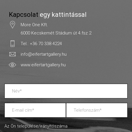
Kapcsolat
egy kattintással
More One Kft.
6000 Kecskemét Stádium út 4.fsz.2
Tel.: +36 70 338 4224
info@eifertartgallery.hu
www.eifertartgallery.hu
Az Ön települése/irányítószáma