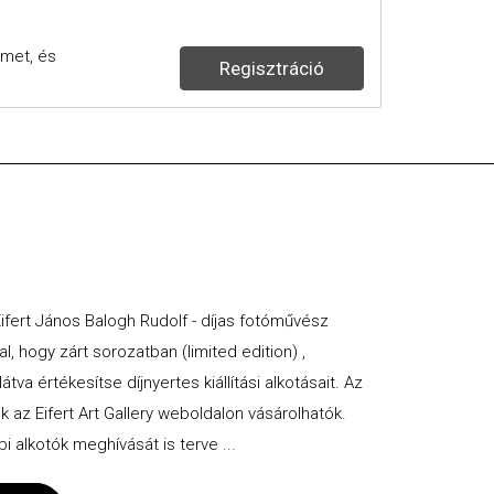
lmet
, és
Regisztráció
 Eifert János Balogh Rudolf - díjas fotóművész
al, hogy zárt sorozatban (limited edition) ,
va értékesítse díjnyertes kiállítási alkotásait. Az
ak az Eifert Art Gallery weboldalon vásárolhatók.
 alkotók meghívását is terve ...