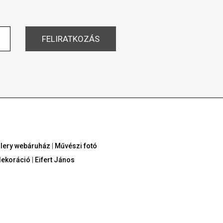
allery webáruház
|
Művészi fotó
dekoráció
|
Eifert János