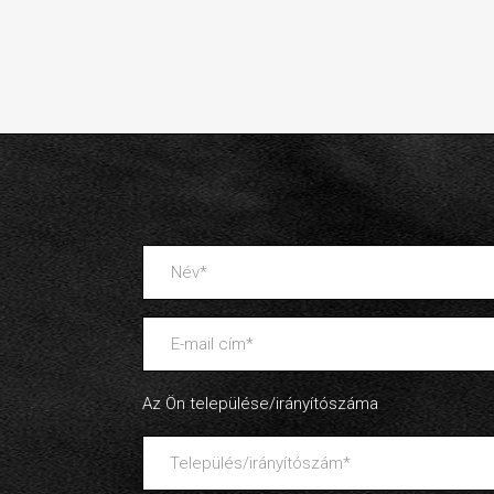
Az Ön települése/irányítószáma