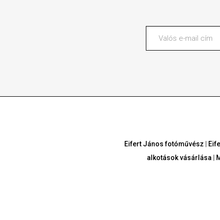
Eifert János fotóművész
|
Eif
alkotások vásárlása
|
M