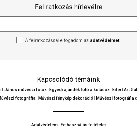
Feliratkozás hírlevélre
A feliratkozással elfogadom az
adatvédelmet
.
Kapcsolódó témáink
ert János művészi fotók
|
Egyedi ajándék fotó alkotások
|
Eifert Art G
űvészi fotográfia
|
Művészi fénykép dekoráció
|
Művészi fotográfia 
Adatvédelem
|
Felhasználás feltételei