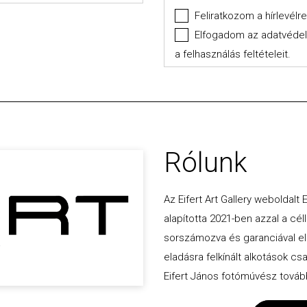
Feliratkozom a hírlevélre
Elfogadom az
adatvéde
a
felhasználás feltételeit
.
Rólunk
Az Eifert Art Gallery weboldalt
alapította 2021-ben azzal a céll
sorszámozva és garanciával ellát
eladásra felkínált alkotások cs
Eifert János fotómúvész további