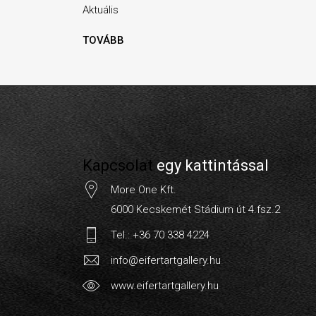
Aktuális
TOVÁBB
Kapcsolat
egy kattintással
More One Kft.
6000 Kecskemét Stádium út 4.fsz.2
Tel.: +36 70 338 4224
info@eifertartgallery.hu
www.eifertartgallery.hu