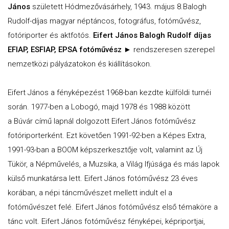
János
született Hódmezővásárhely, 1943. május 8.Balogh
Rudolf-díjas magyar néptáncos, fotográfus, fotóművész,
fotóriporter és aktfotós.
Eifert János Balogh Rudolf díjas
EFIAP, ESFIAP, EPSA fotóművész ►
rendszeresen szerepel
nemzetközi pályázatokon és kiállításokon.
Eifert János a fényképezést 1968-ban kezdte külföldi turnéi
során. 1977-ben a Lobogó, majd 1978 és 1988 között
a Búvár című lapnál dolgozott Eifert János fotóművész
fotóriporterként. Ezt követően 1991-92-ben a Képes Extra,
1991-93-ban a BOOM képszerkesztője volt, valamint az Új
Tükör, a Népművelés, a Muzsika, a Világ Ifjúsága és más lapok
külső munkatársa lett. Eifert János fotóművész 23 éves
korában, a népi táncművészet mellett indult el a
fotóművészet felé. Eifert János fotóművész első témaköre a
tánc volt. Eifert János fotóművész fényképei, képriportjai,