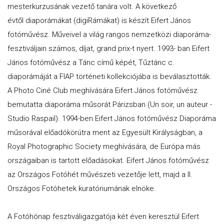
mesterkurzusának vezető tanára volt. A következő
évtől diaporámákat (digiRámákat) is készít Eifert János
fotóművész. Műveivel a világ rangos nemzetközi diaporáma-
fesztiváljain számos, díjat, grand prix-t nyert. 1993- ban Eifert
János fotóművész a Tánc című képét, Tűztánc c.
diaporámáját a FIAP történeti kollekciójába is beválasztották.
A Photo Ciné Club meghívására Eifert János fotóművész
bemutatta diaporáma műsorát Párizsban (Un soir, un auteur -
Studio Raspail). 1994-ben Eifert János fotóművész Diaporáma
műsorával előadókörútra ment az Egyesült Királyságban, a
Royal Photographic Society meghívására, de Európa más
országaiban is tartott előadásokat. Eifert János fotóművész
az Országos Fotóhét művészeti vezetője lett, majd a II.
Országos Fotóhetek kuratóriumának elnöke.
A Fotóhónap fesztiváligazgatója két éven keresztül Eifert