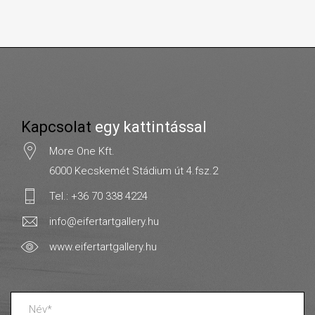
Kapcsolat
egy kattintással
More One Kft.
6000 Kecskemét Stádium út 4.fsz.2
Tel.: +36 70 338 4224
info@eifertartgallery.hu
www.eifertartgallery.hu