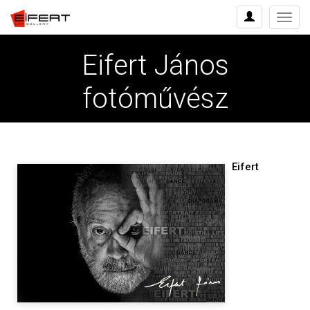
Menü
Eifert János
fotóművész
Eifert