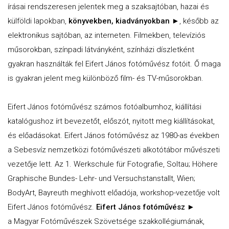
írásai rendszeresen jelentek meg a szaksajtóban, hazai és
külföldi lapokban,
könyvekben, kiadványokban ►
, később az
elektronikus sajtóban, az interneten. Filmekben, televíziós
műsorokban, színpadi látványként, színházi díszletként
gyakran használták fel Eifert János fotóművész fotóit. Ő maga
is gyakran jelent meg különböző film- és TV-műsorokban.
Eifert János fotóművész számos fotóalbumhoz, kiállítási
katalógushoz írt bevezetőt, előszót, nyitott meg kiállításokat,
és előadásokat. Eifert János fotóművész az 1980-as években
a Sebesvíz nemzetközi fotóművészeti alkotótábor művészeti
vezetője lett. Az 1. Werkschule für Fotografie, Soltau; Höhere
Graphische Bundes- Lehr- und Versuchstanstallt, Wien;
BodyArt, Bayreuth meghívott előadója, workshop-vezetője volt
Eifert János fotóművész.
Eifert János fotóművész ►
a Magyar Fotóművészek Szövetsége szakkollégiumának,