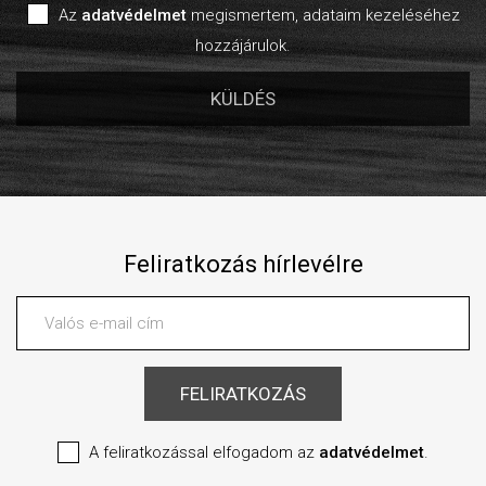
Az
adatvédelmet
megismertem, adataim kezeléséhez
hozzájárulok.
Feliratkozás hírlevélre
A feliratkozással elfogadom az
adatvédelmet
.