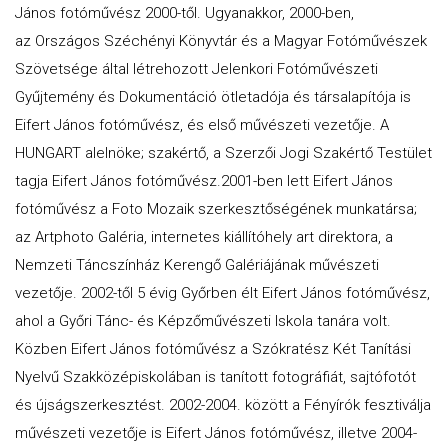
János fotóművész 2000-től. Ugyanakkor, 2000-ben,
az Országos Széchényi Könyvtár és a Magyar Fotóművészek
Szövetsége által létrehozott Jelenkori Fotóművészeti
Gyűjtemény és Dokumentáció ötletadója és társalapítója is
Eifert János fotóművész, és első művészeti vezetője. A
HUNGART alelnöke; szakértő, a Szerzői Jogi Szakértő Testület
tagja Eifert János fotóművész.2001-ben lett Eifert János
fotóművész a Foto Mozaik szerkesztőségének munkatársa;
az Artphoto Galéria, internetes kiállítóhely art direktora, a
Nemzeti Táncszínház Kerengő Galériájának művészeti
vezetője. 2002-től 5 évig Győrben élt Eifert János fotóművész,
ahol a Győri Tánc- és Képzőművészeti Iskola tanára volt.
Közben Eifert János fotóművész a Szókratész Két Tanítási
Nyelvű Szakközépiskolában is tanított fotográfiát, sajtófotót
és újságszerkesztést. 2002-2004. között a Fényírók fesztiválja
művészeti vezetője is Eifert János fotóművész, illetve 2004-