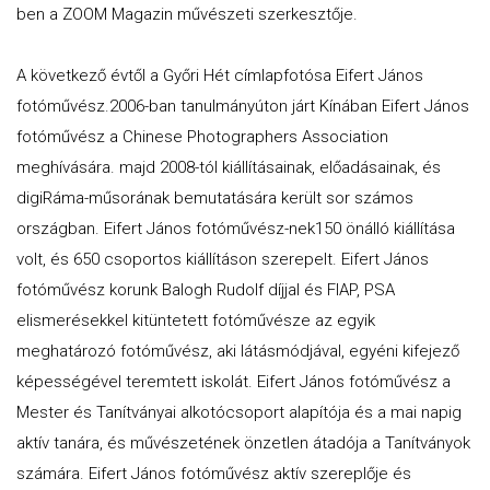
ben a ZOOM Magazin művészeti szerkesztője.
A következő évtől a Győri Hét címlapfotósa Eifert János
fotóművész.2006-ban tanulmányúton járt Kínában Eifert János
fotóművész a Chinese Photographers Association
meghívására. majd 2008-tól kiállításainak, előadásainak, és
digiRáma-műsorának bemutatására került sor számos
országban. Eifert János fotóművész-nek150 önálló kiállítása
volt, és 650 csoportos kiállításon szerepelt. Eifert János
fotóművész korunk Balogh Rudolf díjjal és FIAP, PSA
elismerésekkel kitüntetett fotóművésze az egyik
meghatározó fotóművész, aki látásmódjával, egyéni kifejező
képességével teremtett iskolát. Eifert János fotóművész a
Mester és Tanítványai alkotócsoport alapítója és a mai napig
aktív tanára, és művészetének önzetlen átadója a Tanítványok
számára. Eifert János fotóművész aktív szereplője és