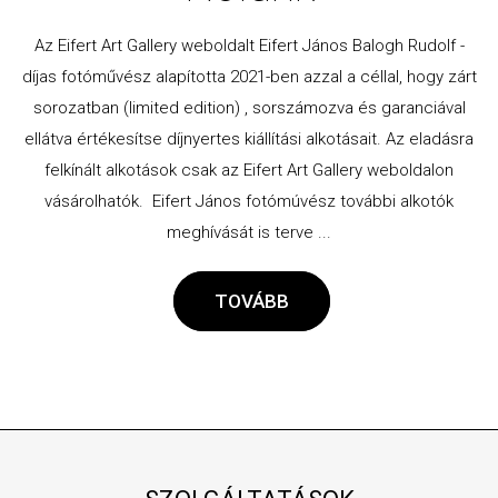
Az Eifert Art Gallery weboldalt Eifert János Balogh Rudolf -
díjas fotóművész alapította 2021-ben azzal a céllal, hogy zárt
sorozatban (limited edition) , sorszámozva és garanciával
ellátva értékesítse díjnyertes kiállítási alkotásait. Az eladásra
felkínált alkotások csak az Eifert Art Gallery weboldalon
vásárolhatók. Eifert János fotómúvész további alkotók
meghívását is terve ...
TOVÁBB