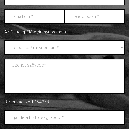
Az Ön települése/irányítószáma
Biztonsági kód: 194358