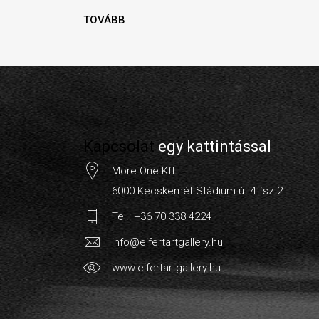
TOVÁBB
Kapcsolat
egy kattintással
More One Kft.
6000 Kecskemét Stádium út 4.fsz.2
Tel.: +36 70 338 4224
info@eifertartgallery.hu
www.eifertartgallery.hu