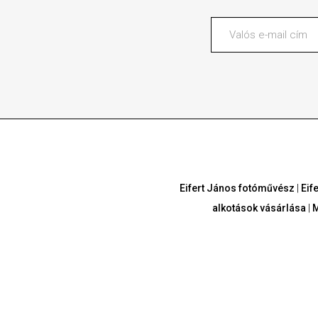
Eifert János fotóművész
|
Eif
alkotások vásárlása
|
M