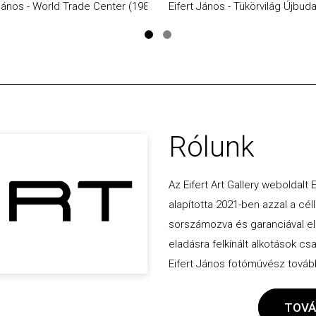
 János - World Trade Center (1985)
Eifert János - Tükörvilág Újbud
Rólunk
Az Eifert Art Gallery weboldalt
alapította 2021-ben azzal a céll
sorszámozva és garanciával ellát
eladásra felkínált alkotások cs
Eifert János fotómúvész további
TOVÁ