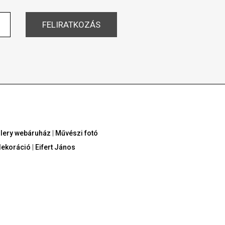
allery webáruház
|
Művészi fotó
dekoráció
|
Eifert János