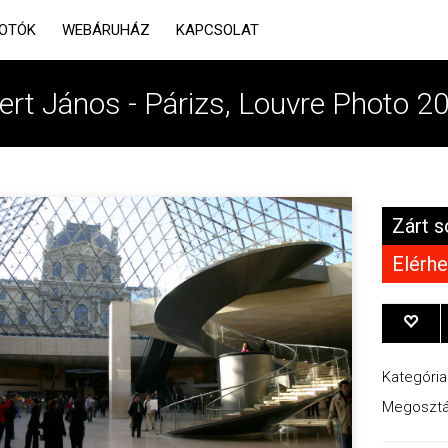
OTÓK
WEBÁRUHÁZ
KAPCSOLAT
fert János - Párizs, Louvre Photo 2
Zárt s
Elérhe
Kategória
Megosztá