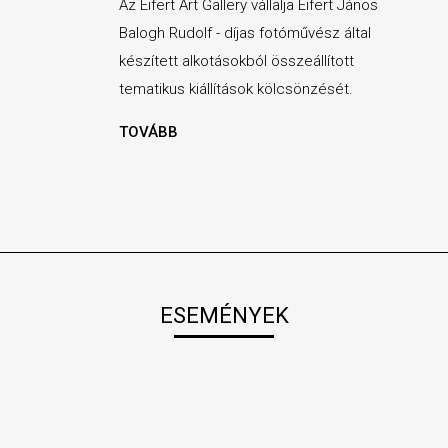
Az Eifert Art Gallery vállalja Eifert János
Balogh Rudolf - díjas fotóművész által
készített alkotásokból összeállított
tematikus kiállítások kölcsönzését.
TOVÁBB
ESEMÉNYEK