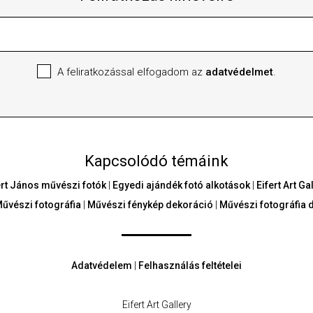
A feliratkozással elfogadom az
adatvédelmet
.
Kapcsolódó témáink
ert János művészi fotók
|
Egyedi ajándék fotó alkotások
|
Eifert Art G
űvészi fotográfia
|
Művészi fénykép dekoráció
|
Művészi fotográfia 
Adatvédelem
|
Felhasználás feltételei
Eifert Art Gallery