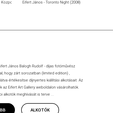
a Központ aluljárójában (2019)
Eifert János - Toronto Night (2008)
Eifert János 
 Eifert János Balogh Rudolf - díjas fotóművész
al, hogy zárt sorozatban (limited edition) ,
va értékesítse díjnyertes kiállítási alkotásait. Az
ak az Eifert Art Gallery weboldalon vásárolhatók.
 alkotók meghívását is terve ...
BB
ALKOTÓK