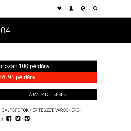
004
orozat: 100 példány
tő: 95 példány
AJÁNLATOT KÉREK
:
SAJTÓFOTÓK
ÉPÍTÉSZET, VÁROSKÉPEK
s: