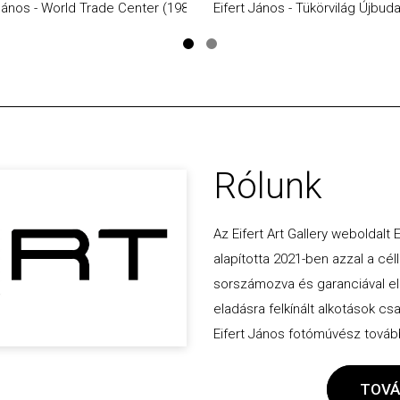
 János - World Trade Center (1985)
Eifert János - Tükörvilág Újbud
Rólunk
Az Eifert Art Gallery weboldalt
alapította 2021-ben azzal a céll
sorszámozva és garanciával ellát
eladásra felkínált alkotások cs
Eifert János fotómúvész további
TOVÁ