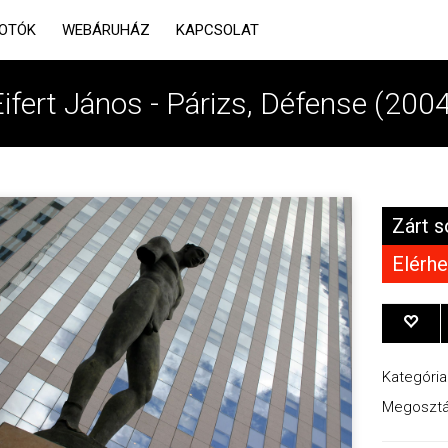
OTÓK
WEBÁRUHÁZ
KAPCSOLAT
ifert János - Párizs, Défense (200
Zárt s
Elérhe
Kategória
Megosztá