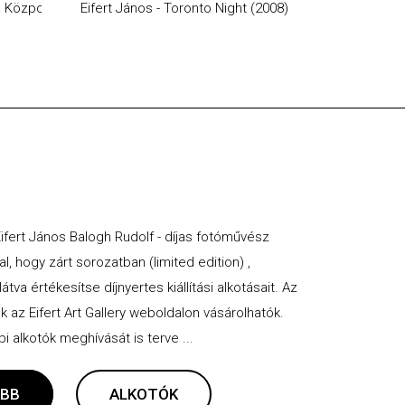
a Központ aluljárójában (2019)
Eifert János - Toronto Night (2008)
Eifert János 
 Eifert János Balogh Rudolf - díjas fotóművész
al, hogy zárt sorozatban (limited edition) ,
va értékesítse díjnyertes kiállítási alkotásait. Az
ak az Eifert Art Gallery weboldalon vásárolhatók.
 alkotók meghívását is terve ...
BB
ALKOTÓK