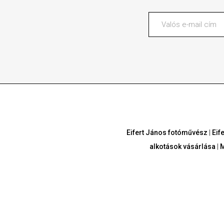
Eifert János fotóművész
|
Eif
alkotások vásárlása
|
M