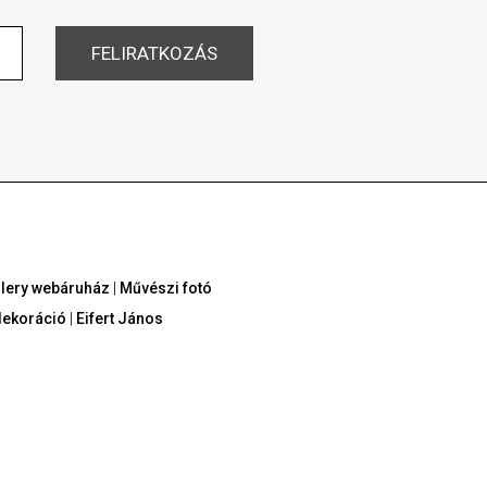
allery webáruház
|
Művészi fotó
dekoráció
|
Eifert János