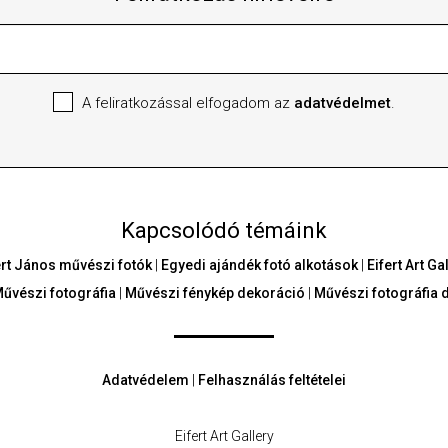
A feliratkozással elfogadom az
adatvédelmet
.
Kapcsolódó témáink
ert János művészi fotók
|
Egyedi ajándék fotó alkotások
|
Eifert Art G
űvészi fotográfia
|
Művészi fénykép dekoráció
|
Művészi fotográfia 
Adatvédelem
|
Felhasználás feltételei
Eifert Art Gallery