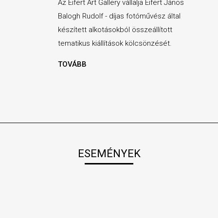
Az Eifert Art Gallery vállalja Eifert János
Balogh Rudolf - díjas fotóművész által
készített alkotásokból összeállított
tematikus kiállítások kölcsönzését.
TOVÁBB
ESEMÉNYEK