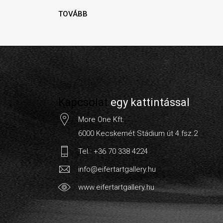
TOVÁBB
Kapcsolat
egy kattintással
More One Kft.
6000 Kecskemét Stádium út 4.fsz.2
Tel.: +36 70 338 4224
info@eifertartgallery.hu
www.eifertartgallery.hu