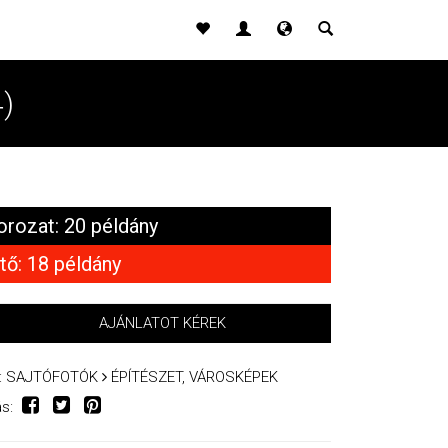
4)
orozat: 20 példány
tő: 18 példány
AJÁNLATOT KÉREK
:
SAJTÓFOTÓK
ÉPÍTÉSZET, VÁROSKÉPEK
s: