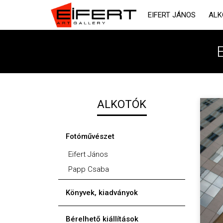
EIFERT JÁNOS
ALK
E
ALKOTÓK
Fotóművészet
Eifert János
Papp Csaba
Könyvek, kiadványok
Bérelhető kiállítások