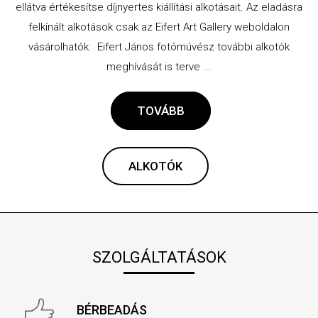
ellátva értékesítse díjnyertes kiállítási alkotásait. Az eladásra
felkínált alkotások csak az Eifert Art Gallery weboldalon
vásárolhatók. Eifert János fotómúvész további alkotók
meghívását is terve ...
TOVÁBB
ALKOTÓK
SZOLGÁLTATÁSOK
BÉRBEADÁS