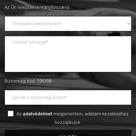
Az Ön települése/irányítószáma
Biztonsági kód: 194358
Az
adatvédelmet
megismertem, adataim kezeléséhez
hozzájárulok.