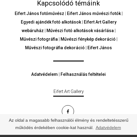
Kapcsolódó témáink
Eifert János fotóművész
|
Eifert János művészi fotók
|
Egyedi ajándék fotó alkotások
|
Eifert Art Gallery
webáruház
|
Művészi fotó alkotások vásárlása
|
Művészi fotográfia
|
Művészi fénykép dekoráció
|
Művészi fotográfia dekoráció
|
Eifert János
Adatvédelem
|
Felhasználás feltételei
Eifert Art Gallery
Az oldal a magasabb felhasználói élmény és rendeltetésszerű
© Minden jog fenntartva - eifertartgallery.hu
működés érdekében cookie-kat használ.
Adatvédelem