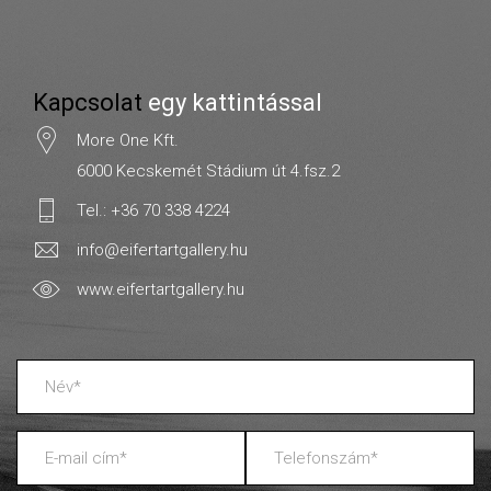
Kapcsolat
egy kattintással
More One Kft.
6000 Kecskemét Stádium út 4.fsz.2
Tel.: +36 70 338 4224
info@eifertartgallery.hu
www.eifertartgallery.hu