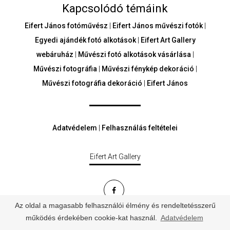
Kapcsolódó témáink
Eifert János fotóművész
|
Eifert János művészi fotók
|
Egyedi ajándék fotó alkotások
|
Eifert Art Gallery
webáruház
|
Művészi fotó alkotások vásárlása
|
Művészi fotográfia
|
Művészi fénykép dekoráció
|
Művészi fotográfia dekoráció
|
Eifert János
Adatvédelem
|
Felhasználás feltételei
Eifert Art Gallery
Az oldal a magasabb felhasználói élmény és rendeltetésszerű
© Minden jog fenntartva - eifertartgallery.hu
működés érdekében cookie-kat használ.
Adatvédelem