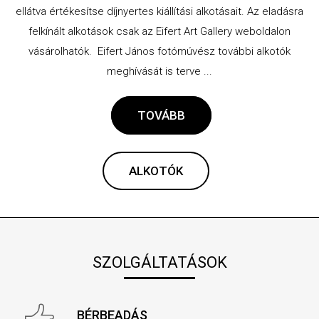
ellátva értékesítse díjnyertes kiállítási alkotásait. Az eladásra
felkínált alkotások csak az Eifert Art Gallery weboldalon
vásárolhatók. Eifert János fotómúvész további alkotók
meghívását is terve ...
TOVÁBB
ALKOTÓK
SZOLGÁLTATÁSOK
BÉRBEADÁS