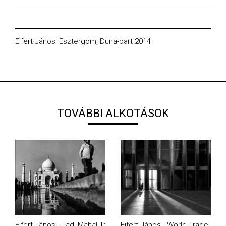
Eifert János: Esztergom, Duna-part 2014
TOVÁBBI ALKOTÁSOK
Eifert János - Tadj Mahal, India (1974)
Eifert János - World Trade Cen