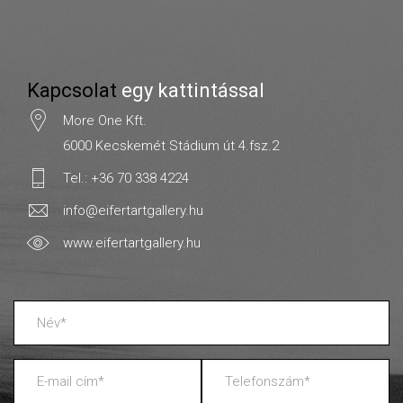
Kapcsolat
egy kattintással
More One Kft.
6000 Kecskemét Stádium út 4.fsz.2
Tel.: +36 70 338 4224
info@eifertartgallery.hu
www.eifertartgallery.hu