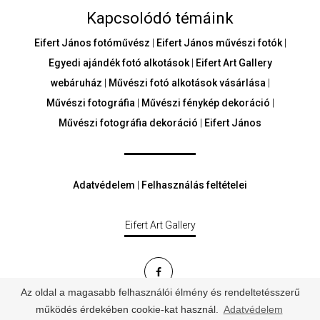
Kapcsolódó témáink
Eifert János fotóművész
|
Eifert János művészi fotók
|
Egyedi ajándék fotó alkotások
|
Eifert Art Gallery
webáruház
|
Művészi fotó alkotások vásárlása
|
Művészi fotográfia
|
Művészi fénykép dekoráció
|
Művészi fotográfia dekoráció
|
Eifert János
Adatvédelem
|
Felhasználás feltételei
Eifert Art Gallery
Az oldal a magasabb felhasználói élmény és rendeltetésszerű
© Minden jog fenntartva - eifertartgallery.hu
működés érdekében cookie-kat használ.
Adatvédelem