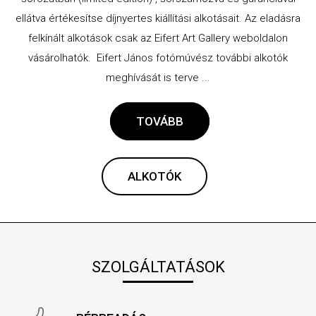
ellátva értékesítse díjnyertes kiállítási alkotásait. Az eladásra
felkínált alkotások csak az Eifert Art Gallery weboldalon
vásárolhatók. Eifert János fotómúvész további alkotók
meghívását is terve ...
TOVÁBB
ALKOTÓK
SZOLGÁLTATÁSOK