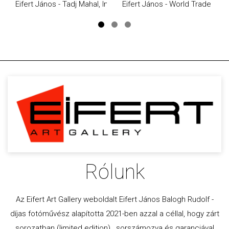
Eifert János - Tadj Mahal, India (1974)
Eifert János - World Trade Cen
Rólunk
Az Eifert Art Gallery weboldalt Eifert János Balogh Rudolf -
díjas fotóművész alapította 2021-ben azzal a céllal, hogy zárt
sorozatban (limited edition) , sorszámozva és garanciával