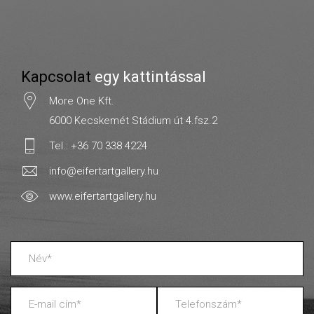
Kapcsolat
egy kattintással
More One Kft.
6000 Kecskemét Stádium út 4.fsz.2
Tel.: +36 70 338 4224
info@eifertartgallery.hu
www.eifertartgallery.hu