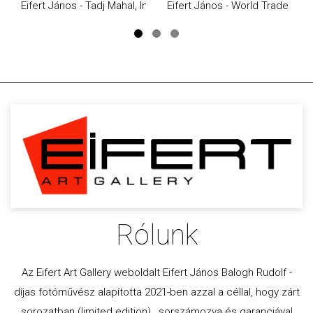
Eifert János - Tadj Mahal, India (1974)
Eifert János - World Trade Cen
Rólunk
Az Eifert Art Gallery weboldalt Eifert János Balogh Rudolf -
díjas fotóművész alapította 2021-ben azzal a céllal, hogy zárt
sorozatban (limited edition) , sorszámozva és garanciával