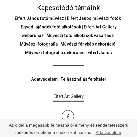
Kapcsolódó témáink
Eifert János fotóművész
|
Eifert János művészi fotók
|
Egyedi ajándék fotó alkotások
|
Eifert Art Gallery
webáruház
|
Művészi fotó alkotások vásárlása
|
Művészi fotográfia
|
Művészi fénykép dekoráció
|
Művészi fotográfia dekoráció
|
Eifert János
Adatvédelem
|
Felhasználás feltételei
Eifert Art Gallery
Az oldal a magasabb felhasználói élmény és rendeltetésszerű
© Minden jog fenntartva - eifertartgallery.hu
működés érdekében cookie-kat használ.
Adatvédelem