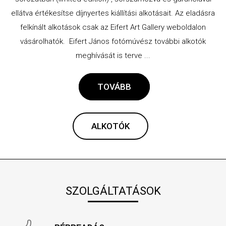
ellátva értékesítse díjnyertes kiállítási alkotásait. Az eladásra
felkínált alkotások csak az Eifert Art Gallery weboldalon
vásárolhatók. Eifert János fotómúvész további alkotók
meghívását is terve ...
TOVÁBB
ALKOTÓK
SZOLGÁLTATÁSOK