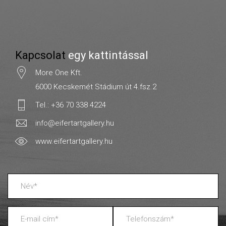
Kapcsolat
egy kattintással
More One Kft.
6000 Kecskemét Stádium út 4.fsz.2
Tel.: +36 70 338 4224
info@eifertartgallery.hu
www.eifertartgallery.hu