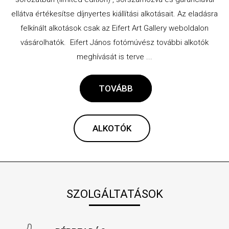
ellátva értékesítse díjnyertes kiállítási alkotásait. Az eladásra
felkínált alkotások csak az Eifert Art Gallery weboldalon
vásárolhatók. Eifert János fotómúvész további alkotók
meghívását is terve ...
TOVÁBB
ALKOTÓK
SZOLGÁLTATÁSOK