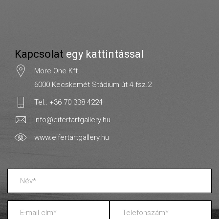
Kapcsolat
egy kattintással
More One Kft.
6000 Kecskemét Stádium út 4.fsz.2
Tel.: +36 70 338 4224
info@eifertartgallery.hu
www.eifertartgallery.hu