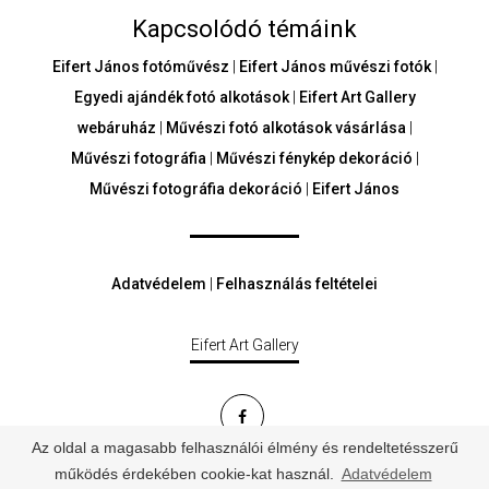
Kapcsolódó témáink
Eifert János fotóművész
|
Eifert János művészi fotók
|
Egyedi ajándék fotó alkotások
|
Eifert Art Gallery
webáruház
|
Művészi fotó alkotások vásárlása
|
Művészi fotográfia
|
Művészi fénykép dekoráció
|
Művészi fotográfia dekoráció
|
Eifert János
Adatvédelem
|
Felhasználás feltételei
Eifert Art Gallery
Az oldal a magasabb felhasználói élmény és rendeltetésszerű
© Minden jog fenntartva - eifertartgallery.hu
működés érdekében cookie-kat használ.
Adatvédelem