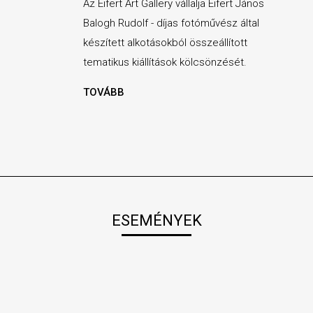
Az Eifert Art Gallery vállalja Eifert János
Balogh Rudolf - díjas fotóművész által
készített alkotásokból összeállított
tematikus kiállítások kölcsönzését.
TOVÁBB
ESEMÉNYEK