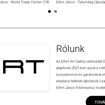
 János - World Trade Center (1985)
Eifert János - Tükörvilág Újbud
Rólunk
Az Eifert Art Gallery weboldalt
alapította 2021-ben azzal a céll
sorszámozva és garanciával ellát
eladásra felkínált alkotások cs
Eifert János fotómúvész további
TOVÁ