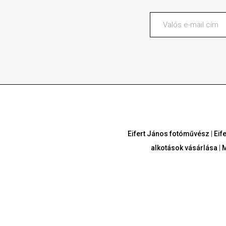
Eifert János fotóművész
|
Eif
alkotások vásárlása
|
M