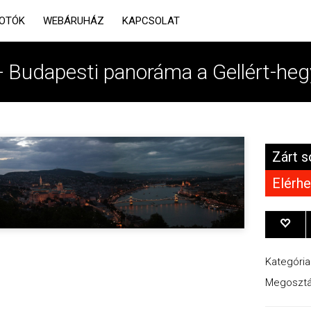
OTÓK
WEBÁRUHÁZ
KAPCSOLAT
- Budapesti panoráma a Gellért-heg
Zárt s
Elérhe
Kategória
Megosztá