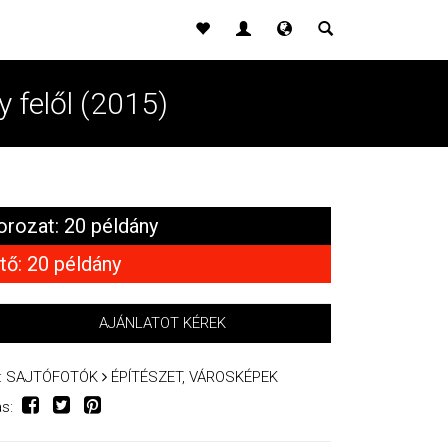
y felől (2015)
orozat: 20 példány
tő: 20 példány
AJÁNLATOT KÉREK
:
SAJTÓFOTÓK
ÉPÍTÉSZET, VÁROSKÉPEK
s: