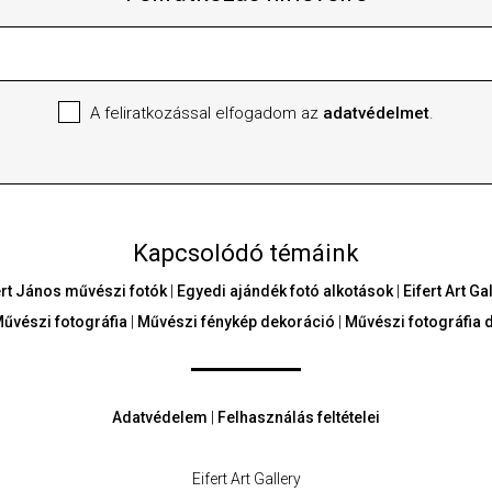
A feliratkozással elfogadom az
adatvédelmet
.
Kapcsolódó témáink
ert János művészi fotók
|
Egyedi ajándék fotó alkotások
|
Eifert Art G
űvészi fotográfia
|
Művészi fénykép dekoráció
|
Művészi fotográfia 
Adatvédelem
|
Felhasználás feltételei
Eifert Art Gallery