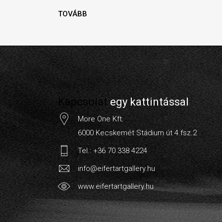
TOVÁBB
Kapcsolat
egy kattintással
More One Kft.
6000 Kecskemét Stádium út 4.fsz.2
Tel.: +36 70 338 4224
info@eifertartgallery.hu
www.eifertartgallery.hu