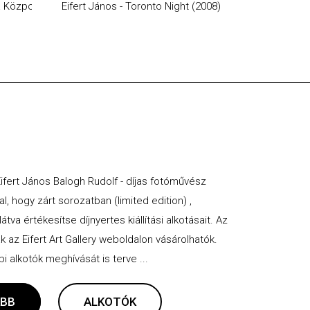
a Központ aluljárójában (2019)
Eifert János - Toronto Night (2008)
Eifert János 
 Eifert János Balogh Rudolf - díjas fotóművész
al, hogy zárt sorozatban (limited edition) ,
va értékesítse díjnyertes kiállítási alkotásait. Az
ak az Eifert Art Gallery weboldalon vásárolhatók.
 alkotók meghívását is terve ...
BB
ALKOTÓK