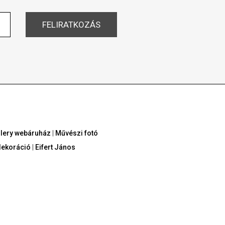
allery webáruház
|
Művészi fotó
dekoráció
|
Eifert János