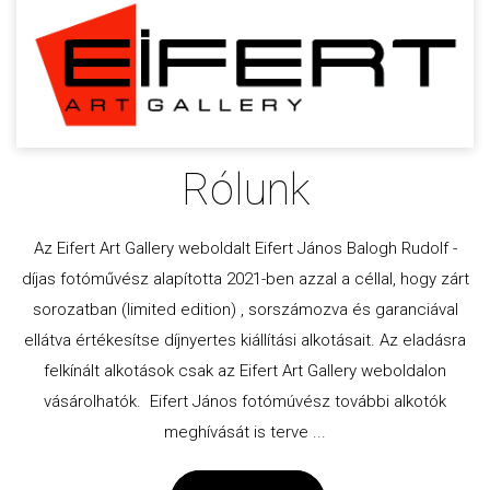
Rólunk
Az Eifert Art Gallery weboldalt Eifert János Balogh Rudolf -
díjas fotóművész alapította 2021-ben azzal a céllal, hogy zárt
sorozatban (limited edition) , sorszámozva és garanciával
ellátva értékesítse díjnyertes kiállítási alkotásait. Az eladásra
felkínált alkotások csak az Eifert Art Gallery weboldalon
vásárolhatók. Eifert János fotómúvész további alkotók
meghívását is terve ...