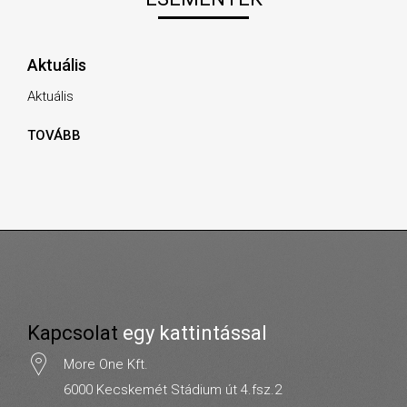
Aktuális
Aktuális
TOVÁBB
Kapcsolat
egy kattintással
More One Kft.
6000 Kecskemét Stádium út 4.fsz.2